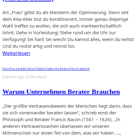
Als „Frau“ giltst du als Meisterin der Optimierung. Denn seit
dem Kita-Alter bist du konditioniert, immer genau diejenige
Wahl treffen zu wollen, die sich auch marktwirtschaftlich
lohnt: Gehe in Vorleistung! Stehe rund um die Uhr zur
Verfügung! Sei hart! Sei weich! Du kannst alles, wenn du willst!
Und du nickst artig und rennst los.
Weiterlesen
DIGITALISIERUNG
ETHIK
FÜHRUNG
PERSÖNLICHKEIT
6 Jahren Ago
10 Min Read
Warum Unternehmen Berater Brauchen
„Der größte Vertrauensbeweis der Menschen liegt darin, dass
sie sich voneinander beraten lassen“, schrieb einst der
Philosoph und Berater Francis Bacon (1561 – 1626). „In
anderen Vertrauenssachen überlassen wir unseren
Mitmenschen nur einen Teil von dem, was wir haben ....,