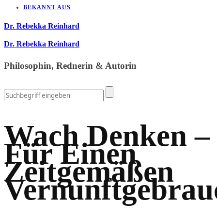
BEKANNT AUS
Dr. Rebekka Reinhard
Dr. Rebekka Reinhard
Philosophin, Rednerin & Autorin
Wach Denken –
Für Einen
Zeitgemäßen
Vernunftgebrau