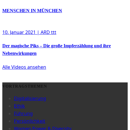
MENSCHEN IN MÜNCHEN
10. Januar 2021
| ARD ttt
Der magische Piks – Die große Impferzählung und ihre
Nebenwirkungen
Alle Videos ansehen
VORTRAGSTHEMEN
Digitalisierung
Ethik
Führung
Persönlichkeit
Women Power & Diversity