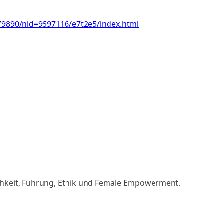
579890/nid=9597116/e7t2e5/index.html
lichkeit, Führung, Ethik und Female Empowerment.