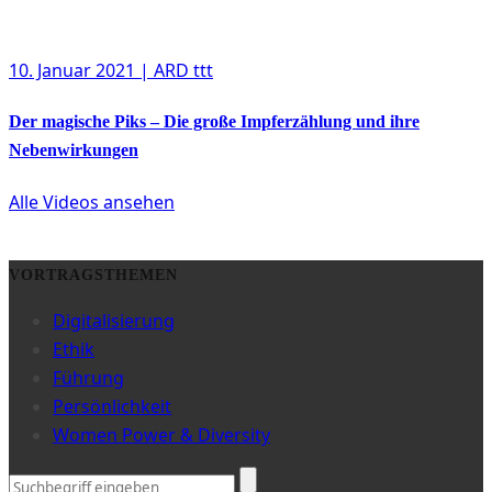
10. Januar 2021
| ARD ttt
Der magische Piks – Die große Impferzählung und ihre
Nebenwirkungen
Alle Videos ansehen
VORTRAGSTHEMEN
Digitalisierung
Ethik
Führung
Persönlichkeit
Women Power & Diversity