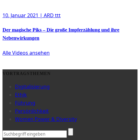
10. Januar 2021
| ARD ttt
Der magische Piks – Die große Impferzählung und ihre
Nebenwirkungen
Alle Videos ansehen
VORTRAGSTHEMEN
Digitalisierung
Ethik
Führung
Persönlichkeit
Women Power & Diversity