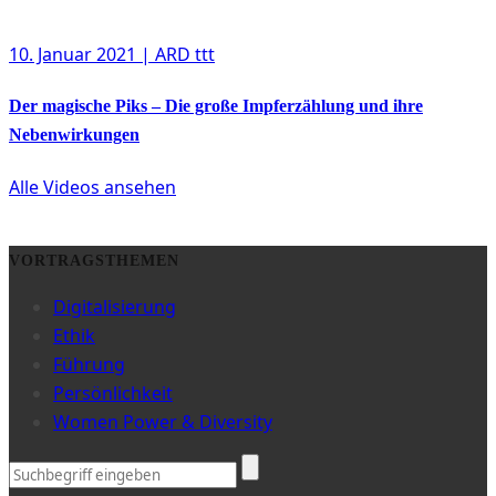
10. Januar 2021
| ARD ttt
Der magische Piks – Die große Impferzählung und ihre
Nebenwirkungen
Alle Videos ansehen
VORTRAGSTHEMEN
Digitalisierung
Ethik
Führung
Persönlichkeit
Women Power & Diversity