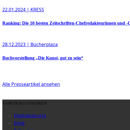
22.01.2024
| KRESS
Ranking: Die 10 besten Zeitschriften-Chefredakteurinnen und -
28.12.2023
| Bücherplaza
Buchvorstellung „Die Kunst, gut zu sein“
Alle Presseartikel ansehen
VORTRAGSTHEMEN
Digitalisierung
Ethik